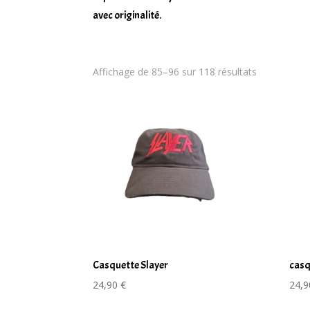
avec originalité.
Trié
Affichage de 85–96 sur 118 résultats
du
plus
récent
au
plus
ancien
Casquette Slayer
casq
24,90
€
24,