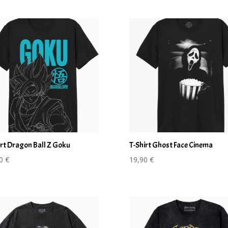
irt Dragon Ball Z Goku
T-Shirt Ghost Face Cinema
90
€
19,90
€