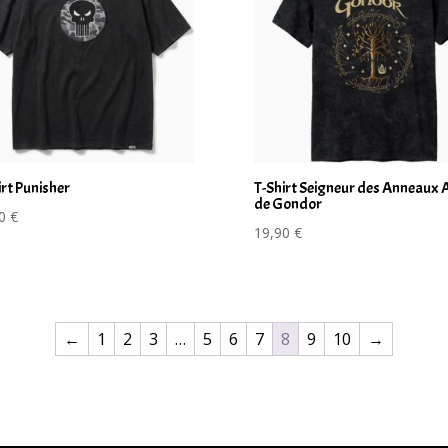
irt Punisher
T-Shirt Seigneur des Anneaux 
de Gondor
90
€
19,90
€
←
1
2
3
…
5
6
7
8
9
10
→