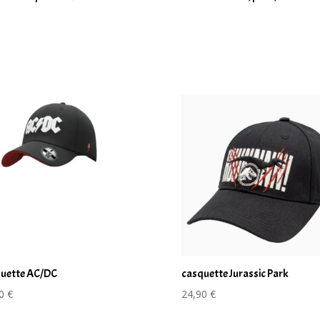
uette AC/DC
casquette Jurassic Park
90
€
24,90
€