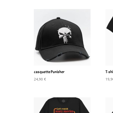
casquette Punisher
T-sh
24,90
€
19,