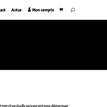
act
Actus
Mon compte
es et merch exclusifs qui sauront vous démarquer